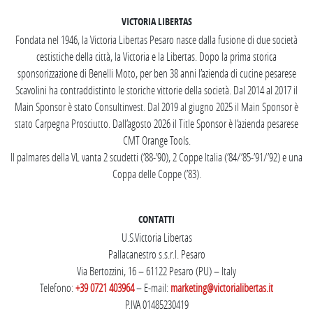
VICTORIA LIBERTAS
Fondata nel 1946, la Victoria Libertas Pesaro nasce dalla fusione di due società
cestistiche della città, la Victoria e la Libertas. Dopo la prima storica
sponsorizzazione di Benelli Moto, per ben 38 anni l’azienda di cucine pesarese
Scavolini ha contraddistinto le storiche vittorie della società. Dal 2014 al 2017 il
Main Sponsor è stato Consultinvest. Dal 2019 al giugno 2025 il Main Sponsor è
stato Carpegna Prosciutto. Dall’agosto 2026 il Title Sponsor è l’azienda pesarese
CMT Orange Tools.
Il palmares della VL vanta 2 scudetti (’88-’90), 2 Coppe Italia (’84/’85-’91/’92) e una
Coppa delle Coppe (’83).
CONTATTI
U.S.Victoria Libertas
Pallacanestro s.s.r.l. Pesaro
Via Bertozzini, 16 – 61122 Pesaro (PU) – Italy
Telefono:
+39 0721 403964
– E-mail:
marketing@victorialibertas.it
P.IVA 01485230419