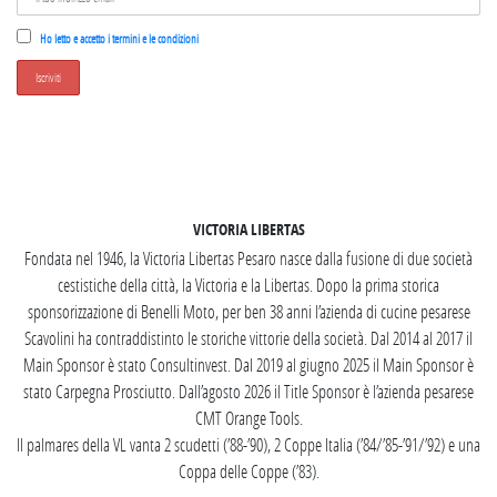
Ho letto e accetto i termini e le condizioni
SEGUICI SU INSTAGRAM
VICTORIA LIBERTAS
Fondata nel 1946, la Victoria Libertas Pesaro nasce dalla fusione di due società
cestistiche della città, la Victoria e la Libertas. Dopo la prima storica
sponsorizzazione di Benelli Moto, per ben 38 anni l’azienda di cucine pesarese
Scavolini ha contraddistinto le storiche vittorie della società. Dal 2014 al 2017 il
Main Sponsor è stato Consultinvest. Dal 2019 al giugno 2025 il Main Sponsor è
stato Carpegna Prosciutto. Dall’agosto 2026 il Title Sponsor è l’azienda pesarese
CMT Orange Tools.
Il palmares della VL vanta 2 scudetti (’88-’90), 2 Coppe Italia (’84/’85-’91/’92) e una
Coppa delle Coppe (’83).