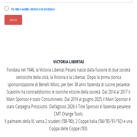
Ho letto e accetto i termini e le condizioni
SEGUICI SU INSTAGRAM
VICTORIA LIBERTAS
Fondata nel 1946, la Victoria Libertas Pesaro nasce dalla fusione di due società
cestistiche della città, la Victoria e la Libertas. Dopo la prima storica
sponsorizzazione di Benelli Moto, per ben 38 anni l’azienda di cucine pesarese
Scavolini ha contraddistinto le storiche vittorie della società. Dal 2014 al 2017 il
Main Sponsor è stato Consultinvest. Dal 2019 al giugno 2025 il Main Sponsor è
stato Carpegna Prosciutto. Dall’agosto 2026 il Title Sponsor è l’azienda pesarese
CMT Orange Tools.
Il palmares della VL vanta 2 scudetti (’88-’90), 2 Coppe Italia (’84/’85-’91/’92) e una
Coppa delle Coppe (’83).