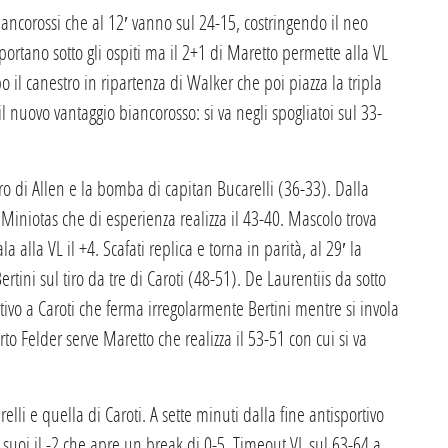
iancorossi che al 12′ vanno sul 24-15, costringendo il neo
ortano sotto gli ospiti ma il 2+1 di Maretto permette alla VL
 il canestro in ripartenza di Walker che poi piazza la tripla
l nuovo vantaggio biancorosso: si va negli spogliatoi sul 33-
stro di Allen e la bomba di capitan Bucarelli (36-33). Dalla
 Miniotas che di esperienza realizza il 43-40. Mascolo trova
a alla VL il +4. Scafati replica e torna in parità, al 29′ la
Bertini sul tiro da tre di Caroti (48-51). De Laurentiis da sotto
portivo a Caroti che ferma irregolarmente Bertini mentre si invola
to Felder serve Maretto che realizza il 53-51 con cui si va
elli e quella di Caroti. A sette minuti dalla fine antisportivo
ai suoi il -2 che apre un break di 0-5. Timeout VL sul 63-64 a