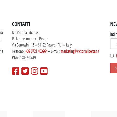
SEGUICI SU INSTAGRAM
CONTATTI
NE
 di
U.S.Victoria Libertas
Indir
la
Pallacanestro s.s.r.l. Pesaro
Via Bertozzini, 16 – 61122 Pesaro (PU) – Italy
che
Telefono:
+39 0721 403964
– E-mail:
marketing@victorialibertas.it
P.IVA 01485230419