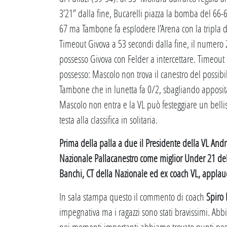
3’21” dalla fine, Bucarelli piazza la bomba del 66-64
67 ma Tambone fa esplodere l’Arena con la tripla de
Timeout Givova a 53 secondi dalla fine, il numero 2
possesso Givova con Felder a intercettare. Timeout
possesso: Mascolo non trova il canestro del possibil
Tambone che in lunetta fa 0/2, sbagliando appositam
Mascolo non entra e la VL può festeggiare un bellis
testa alla classifica in solitaria.
Prima della palla a due il Presidente della VL Andr
Nazionale Pallacanestro come miglior Under 21 del 
Banchi, CT della Nazionale ed ex coach VL, applaud
In sala stampa questo il commento di coach
Spiro 
impegnativa ma i ragazzi sono stati bravissimi. Abbi
nei momenti importanti abbiamo trovato punti pesa