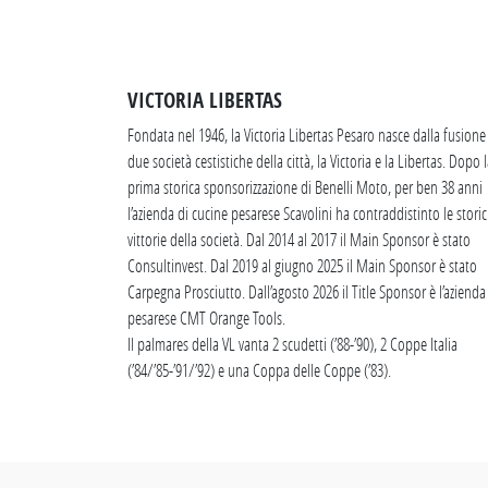
VICTORIA LIBERTAS
Fondata nel 1946, la Victoria Libertas Pesaro nasce dalla fusione
due società cestistiche della città, la Victoria e la Libertas. Dopo 
prima storica sponsorizzazione di Benelli Moto, per ben 38 anni
l’azienda di cucine pesarese Scavolini ha contraddistinto le stori
vittorie della società. Dal 2014 al 2017 il Main Sponsor è stato
Consultinvest. Dal 2019 al giugno 2025 il Main Sponsor è stato
Carpegna Prosciutto. Dall’agosto 2026 il Title Sponsor è l’azienda
pesarese CMT Orange Tools.
Il palmares della VL vanta 2 scudetti (’88-’90), 2 Coppe Italia
(’84/’85-’91/’92) e una Coppa delle Coppe (’83).