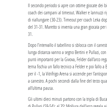
Il secondo periodo si apre con ottime giocate dei b
coach dei campani al timeout. Walker e Iannuzzi rip
di riallungare (30-23). Timeout per coach Leka dopo
del 31-31. Maretto si inventa una gran giocata per i
31.
Dopo l’intervallo il tabellino si sblocca con il cane
lunga distanza vanno a segno Bertini e Pullazi, con
punti importanti per la Givova, Felder dall’arco regal
terna fischia un fallo tecnico a Felder e poi fallo a 
per il -1, la Vitrifrigo Arena si accende per l’antis
a canestro. A pochi secondi dalla fine del terzo quar
all’ultima pausa.
Gli ultimi dieci minuti partono con la tripla di Bucar
di Pullazi (59-54): al 35′ Mollura dall’arco regala 