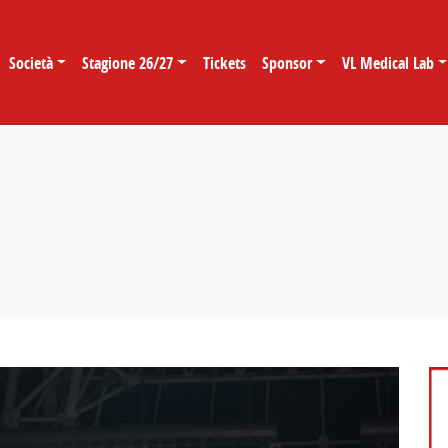
Società
Stagione 26/27
Tickets
Sponsor
VL Medical Lab