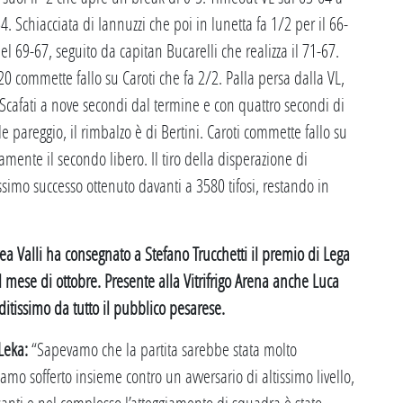
. Schiacciata di Iannuzzi che poi in lunetta fa 1/2 per il 66-
l 69-67, seguito da capitan Bucarelli che realizza il 71-67.
0 commette fallo su Caroti che fa 2/2. Palla persa dalla VL,
 Scafati a nove secondi dal termine e con quattro secondi di
e pareggio, il rimbalzo è di Bertini. Caroti commette fallo su
ente il secondo libero. Il tiro della disperazione di
simo successo ottenuto davanti a 3580 tifosi, restando in
ea Valli ha consegnato a Stefano Trucchetti il premio di Lega
mese di ottobre. Presente alla Vitrifrigo Arena anche Luca
itissimo da tutto il pubblico pesarese.
Leka:
“Sapevamo che la partita sarebbe stata molto
amo sofferto insieme contro un avversario di altissimo livello,
nti e nel complesso l’atteggiamento di squadra è stato