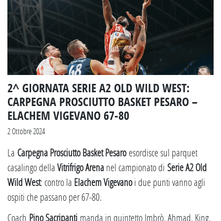
2^ GIORNATA SERIE A2 OLD WILD WEST:
CARPEGNA PROSCIUTTO BASKET PESARO –
ELACHEM VIGEVANO 67-80
2 Ottobre 2024
La
Carpegna Prosciutto Basket Pesaro
esordisce sul parquet
casalingo della
Vitrifrigo Arena
nel campionato di
Serie A2 Old
Wild West
: contro la
Elachem Vigevano
i due punti vanno agli
ospiti che passano per 67-80.
Coach
Pino Sacripanti
manda in quintetto Imbrò, Ahmad, King,