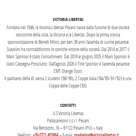
SEGUICI SU INSTAGRAM
VICTORIA LIBERTAS
Fondata nel 1946, la Victoria Libertas Pesaro nasce dalla fusione di due società
cestistiche della città, la Victoria e la Libertas. Dopo la prima storica
sponsorizzazione di Benelli Moto, per ben 38 anni l’azienda di cucine pesarese
Scavolini ha contraddistinto le storiche vittorie della società. Dal 2014 al 2017 il
Main Sponsor è stato Consultinvest. Dal 2019 al giugno 2025 il Main Sponsor è
stato Carpegna Prosciutto. Dall’agosto 2026 il Title Sponsor è l’azienda pesarese
CMT Orange Tools.
Il palmares della VL vanta 2 scudetti (’88-’90), 2 Coppe Italia (’84/’85-’91/’92) e una
Coppa delle Coppe (’83).
CONTATTI
U.S.Victoria Libertas
Pallacanestro s.s.r.l. Pesaro
Via Bertozzini, 16 – 61122 Pesaro (PU) – Italy
Telefono:
+39 0721 403964
– E-mail:
marketing@victorialibertas.it