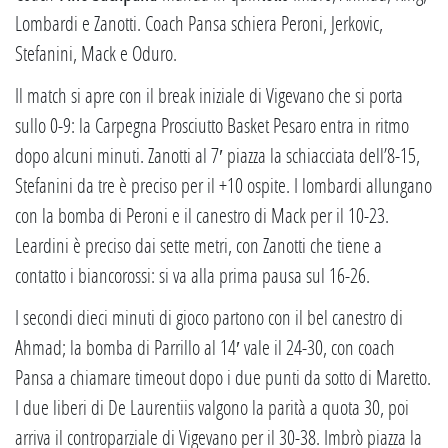
Lombardi e Zanotti. Coach Pansa schiera Peroni, Jerkovic,
Stefanini, Mack e Oduro.
Il match si apre con il break iniziale di Vigevano che si porta
sullo 0-9: la Carpegna Prosciutto Basket Pesaro entra in ritmo
dopo alcuni minuti. Zanotti al 7′ piazza la schiacciata dell’8-15,
Stefanini da tre è preciso per il +10 ospite. I lombardi allungano
con la bomba di Peroni e il canestro di Mack per il 10-23.
Leardini è preciso dai sette metri, con Zanotti che tiene a
contatto i biancorossi: si va alla prima pausa sul 16-26.
I secondi dieci minuti di gioco partono con il bel canestro di
Ahmad; la bomba di Parrillo al 14′ vale il 24-30, con coach
Pansa a chiamare timeout dopo i due punti da sotto di Maretto.
I due liberi di De Laurentiis valgono la parità a quota 30, poi
arriva il controparziale di Vigevano per il 30-38. Imbrò piazza la