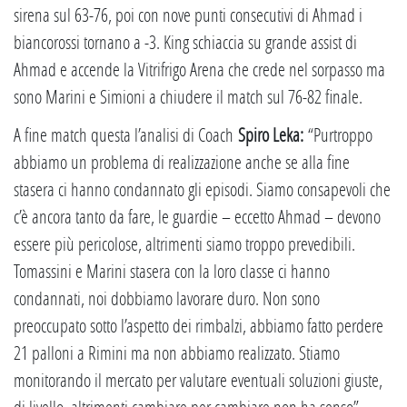
sirena sul 63-76, poi con nove punti consecutivi di Ahmad i
biancorossi tornano a -3. King schiaccia su grande assist di
Ahmad e accende la Vitrifrigo Arena che crede nel sorpasso ma
sono Marini e Simioni a chiudere il match sul 76-82 finale.
A fine match questa l’analisi di Coach
Spiro Leka:
“Purtroppo
abbiamo un problema di realizzazione anche se alla fine
stasera ci hanno condannato gli episodi. Siamo consapevoli che
c’è ancora tanto da fare, le guardie – eccetto Ahmad – devono
essere più pericolose, altrimenti siamo troppo prevedibili.
Tomassini e Marini stasera con la loro classe ci hanno
condannati, noi dobbiamo lavorare duro. Non sono
preoccupato sotto l’aspetto dei rimbalzi, abbiamo fatto perdere
21 palloni a Rimini ma non abbiamo realizzato. Stiamo
monitorando il mercato per valutare eventuali soluzioni giuste,
di livello, altrimenti cambiare per cambiare non ha senso”.