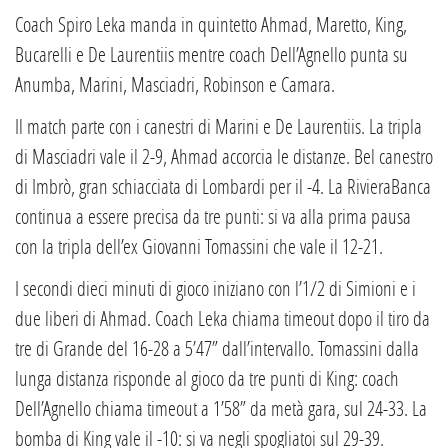
Coach Spiro Leka manda in quintetto Ahmad, Maretto, King,
Bucarelli e De Laurentiis mentre coach Dell’Agnello punta su
Anumba, Marini, Masciadri, Robinson e Camara.
Il match parte con i canestri di Marini e De Laurentiis. La tripla
di Masciadri vale il 2-9, Ahmad accorcia le distanze. Bel canestro
di Imbrò, gran schiacciata di Lombardi per il -4. La RivieraBanca
continua a essere precisa da tre punti: si va alla prima pausa
con la tripla dell’ex Giovanni Tomassini che vale il 12-21.
I secondi dieci minuti di gioco iniziano con l’1/2 di Simioni e i
due liberi di Ahmad. Coach Leka chiama timeout dopo il tiro da
tre di Grande del 16-28 a 5’47” dall’intervallo. Tomassini dalla
lunga distanza risponde al gioco da tre punti di King: coach
Dell’Agnello chiama timeout a 1’58” da metà gara, sul 24-33. La
bomba di King vale il -10: si va negli spogliatoi sul 29-39.