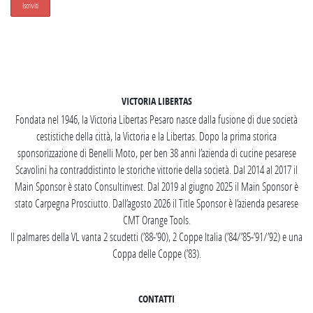
SEGUICI SU INSTAGRAM
VICTORIA LIBERTAS
Fondata nel 1946, la Victoria Libertas Pesaro nasce dalla fusione di due società
cestistiche della città, la Victoria e la Libertas. Dopo la prima storica
sponsorizzazione di Benelli Moto, per ben 38 anni l’azienda di cucine pesarese
Scavolini ha contraddistinto le storiche vittorie della società. Dal 2014 al 2017 il
Main Sponsor è stato Consultinvest. Dal 2019 al giugno 2025 il Main Sponsor è
stato Carpegna Prosciutto. Dall’agosto 2026 il Title Sponsor è l’azienda pesarese
CMT Orange Tools.
Il palmares della VL vanta 2 scudetti (’88-’90), 2 Coppe Italia (’84/’85-’91/’92) e una
Coppa delle Coppe (’83).
CONTATTI