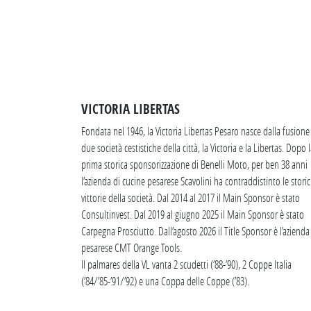
VICTORIA LIBERTAS
Fondata nel 1946, la Victoria Libertas Pesaro nasce dalla fusione
due società cestistiche della città, la Victoria e la Libertas. Dopo 
prima storica sponsorizzazione di Benelli Moto, per ben 38 anni
l’azienda di cucine pesarese Scavolini ha contraddistinto le stori
vittorie della società. Dal 2014 al 2017 il Main Sponsor è stato
Consultinvest. Dal 2019 al giugno 2025 il Main Sponsor è stato
Carpegna Prosciutto. Dall’agosto 2026 il Title Sponsor è l’azienda
pesarese CMT Orange Tools.
Il palmares della VL vanta 2 scudetti (’88-’90), 2 Coppe Italia
(’84/’85-’91/’92) e una Coppa delle Coppe (’83).