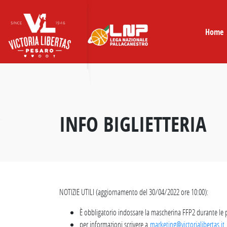
Skip
to
content
Home
INFO BIGLIETTERIA
NOTIZIE UTILI (aggiornamento del 30/04/2022 ore 10:00):
È obbligatorio indossare la mascherina FFP2 durante le p
per informazioni scrivere a
marketing@victorialibertas.it