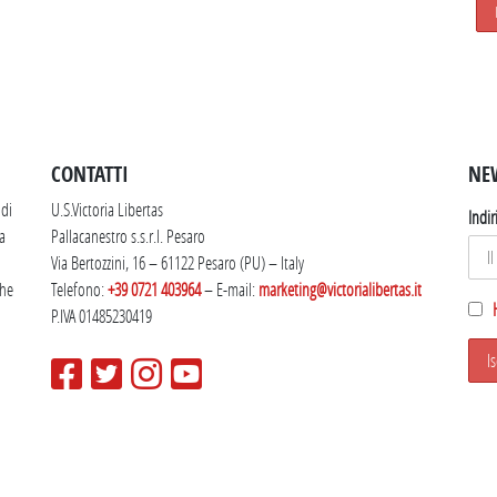
SEGUICI SU INSTAGRAM
CONTATTI
NE
 di
U.S.Victoria Libertas
Indir
la
Pallacanestro s.s.r.l. Pesaro
Via Bertozzini, 16 – 61122 Pesaro (PU) – Italy
che
Telefono:
+39 0721 403964
– E-mail:
marketing@victorialibertas.it
P.IVA 01485230419