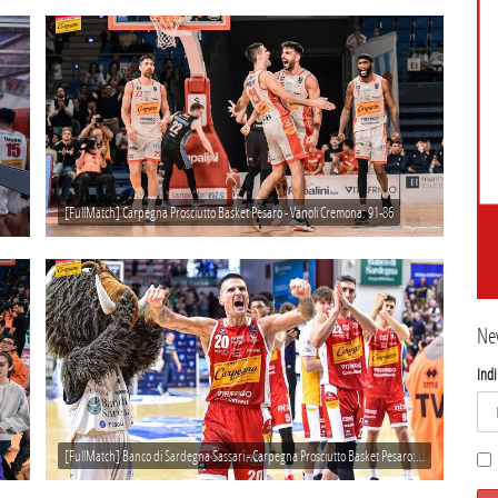
[FullMatch] Carpegna Prosciutto Basket Pesaro - Vanoli Cremona: 91-86
Ne
Indi
[FullMatch] Banco di Sardegna Sassari - Carpegna Prosciutto Basket Pesaro: 91-96