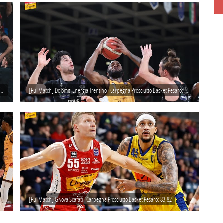
Carpegna Prosciutto Basket Pesaro - Virtus Segafredo Bologna: 87-86
[FullMatch] Dolomiti Energia Trentino - Carpegna Prosciutto Basket Pesaro: 109-82
[FullMatch] Givova Scafati - Carpegna Prosciutto Basket Pesaro: 83-82