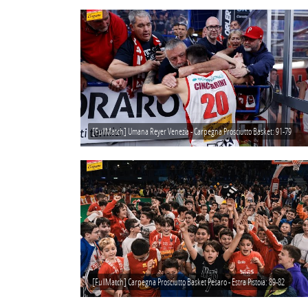
[FullMatch] Umana Reyer Venezia - Carpegna Prosciutto Basket: 91-79
[FullMatch] Carpegna Prosciutto Basket Pesaro - Estra Pistoia: 89-82