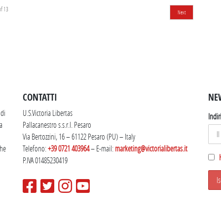
of
13
Next
SEGUICI SU INSTAGRAM
CONTATTI
NE
 di
U.S.Victoria Libertas
Indir
la
Pallacanestro s.s.r.l. Pesaro
Via Bertozzini, 16 – 61122 Pesaro (PU) – Italy
che
Telefono:
+39 0721 403964
– E-mail:
marketing@victorialibertas.it
P.IVA 01485230419