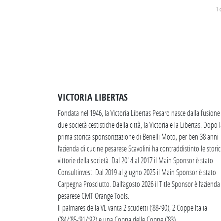
1
VICTORIA LIBERTAS
Fondata nel 1946, la Victoria Libertas Pesaro nasce dalla fusione
due società cestistiche della città, la Victoria e la Libertas. Dopo 
prima storica sponsorizzazione di Benelli Moto, per ben 38 anni
l’azienda di cucine pesarese Scavolini ha contraddistinto le stori
vittorie della società. Dal 2014 al 2017 il Main Sponsor è stato
Consultinvest. Dal 2019 al giugno 2025 il Main Sponsor è stato
Carpegna Prosciutto. Dall’agosto 2026 il Title Sponsor è l’azienda
pesarese CMT Orange Tools.
Il palmares della VL vanta 2 scudetti (’88-’90), 2 Coppe Italia
(’84/’85-’91/’92) e una Coppa delle Coppe (’83).