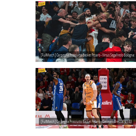
[FullMatch] 
[FullMatch] Carpegna Prosciutto Basket Pesaro - Germani Brescia: 93-83