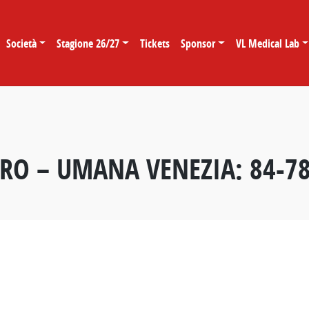
Società
Stagione 26/27
Tickets
Sponsor
VL Medical Lab
RO – UMANA VENEZIA: 84-7