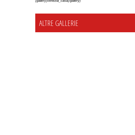
{gallery}venezia_casa{/gallery}
ALTRE GALLERIE