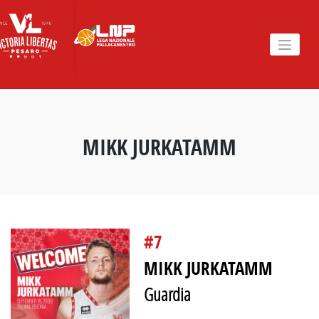
Skip
to
content
MIKK JURKATAMM
#7
MIKK JURKATAMM
Guardia