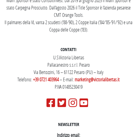
Main Sponsor è stato Consultinvest. Dal 2019 al giugno 2025 il Main Sponsor è
stato Carpegna Prosciutto. Dall’agosto 2026 il Title Sponsor è l’azienda pesarese
CMT Orange Tools.
Il palmares della VL vanta 2 scudetti (’88-’90), 2 Coppe Italia (’84/’85-’91/’92) e una
Coppa delle Coppe (’83).
CONTATTI
U.S.Victoria Libertas
Pallacanestro s.s.r.l. Pesaro
Via Bertozzini, 16 – 61122 Pesaro (PU) – Italy
Telefono:
+39 0721 403964
– E-mail:
marketing@victorialibertas.it
P.IVA 01485230419
NEWSLETTER
Indirizzo email: