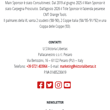
Main Sponsor è stato Consultinvest. Dal 2019 al giugno 2025 il Main Sponsor è
stato Carpegna Prosciutto. Dall’agosto 2026 il Title Sponsor è l’azienda pesarese
CMT Orange Tools.
Il palmares della VL vanta 2 scudetti (’88-’90), 2 Coppe Italia (’84/’85-’91/’92) e una
Coppa delle Coppe (’83).
CONTATTI
U.S.Victoria Libertas
Pallacanestro s.s.r.l. Pesaro
Via Bertozzini, 16 – 61122 Pesaro (PU) – Italy
Telefono:
+39 0721 403964
– E-mail:
marketing@victorialibertas.it
P.IVA 01485230419
NEWSLETTER