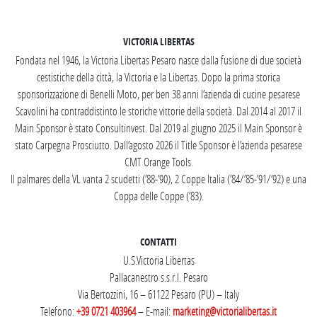
SEGUICI SU INSTAGRAM
VICTORIA LIBERTAS
Fondata nel 1946, la Victoria Libertas Pesaro nasce dalla fusione di due società
cestistiche della città, la Victoria e la Libertas. Dopo la prima storica
sponsorizzazione di Benelli Moto, per ben 38 anni l’azienda di cucine pesarese
Scavolini ha contraddistinto le storiche vittorie della società. Dal 2014 al 2017 il
Main Sponsor è stato Consultinvest. Dal 2019 al giugno 2025 il Main Sponsor è
stato Carpegna Prosciutto. Dall’agosto 2026 il Title Sponsor è l’azienda pesarese
CMT Orange Tools.
Il palmares della VL vanta 2 scudetti (’88-’90), 2 Coppe Italia (’84/’85-’91/’92) e una
Coppa delle Coppe (’83).
CONTATTI
U.S.Victoria Libertas
Pallacanestro s.s.r.l. Pesaro
Via Bertozzini, 16 – 61122 Pesaro (PU) – Italy
Telefono:
+39 0721 403964
– E-mail:
marketing@victorialibertas.it