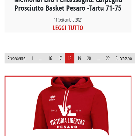
Prosciutto Basket Pesaro -Tartu 71-75
11 Settembre 2021
LEGGI TUTTO
Paginazione
Precedente
1
…
16
17
18
19
20
…
22
Successivo
degli
articoli